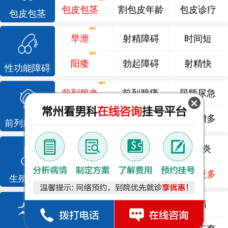
包皮包茎
割包皮年龄
包皮诊疗
包皮包茎
早泄
射精障碍
时间短
阳痿
勃起障碍
射精快
性功能障碍
前列腺炎
前列腺痛
尿频尿急
前列腺增生
排尿不畅
夜尿增多
前列腺疾病
龟头炎
睾丸炎
尿道炎
尿相关
泌尿感染
了解更多
生殖感染
死精
少精
弱精