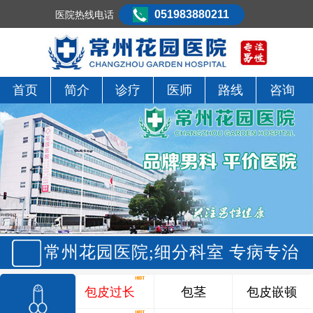
051983880211
医院热线电话
首页
简介
诊疗
医师
路线
咨询
常州花园医院;细分科室 专病专治
包皮过长
包茎
包皮嵌顿